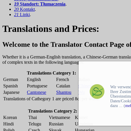
19
Standort:
Tłumaczenia
.
20
Kontakt
.
21
Linki
.
Translations and Prices:
Welcome to the Translator Contact Page 
Whether it is a German-English translation, a Chinese-German transla
of complex texts in the following languages:
Translations Category 1:
German
English
French
Italian
Spanish
Portuguese
Catalan
Chinese
Wir verwend
Ihrer Zusti
Japanese
Cantonese
Shantou
Wu
Übereinstim
Translations of Cathegory 1 are priced 8ct per word.
Daten/Cooki
dazu ... (
meh
Translations Category 2:
Korean
Thai
Vietnamese
Khmer
Hindi
Telugu
Russian
Ucrainian
Polish
Czech
Slovak
Hungarian