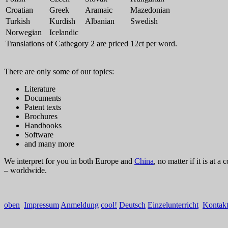
Croatian
Greek
Aramaic
Mazedonian
Turkish
Kurdish
Albanian
Swedish
Norwegian
Icelandic
Translations of Cathegory 2 are priced 12ct per word.
There are only some of our topics:
Literature
Documents
Patent texts
Brochures
Handbooks
Software
and many more
We interpret for you in both Europe and
China
, no matter if it is at 
– worldwide.
oben
Impressum
Anmeldung
cool!
Deutsch
Einzelunterricht
Kontak