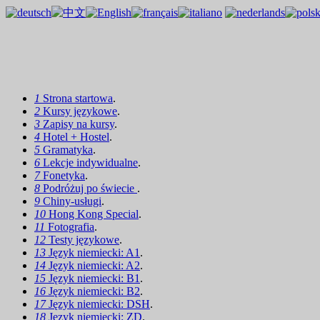
1
Strona startowa
.
2
Kursy językowe
.
3
Zapisy na kursy
.
4
Hotel + Hostel
.
5
Gramatyka
.
6
Lekcje indywidualne
.
7
Fonetyka
.
8
Podróżuj po świecie
.
9
Chiny-usługi
.
10
Hong Kong Special
.
11
Fotografia
.
12
Testy językowe
.
13
Język niemiecki: A1
.
14
Język niemiecki: A2
.
15
Język niemiecki: B1
.
16
Język niemiecki: B2
.
17
Język niemiecki: DSH
.
18
Język niemiecki: ZD
.