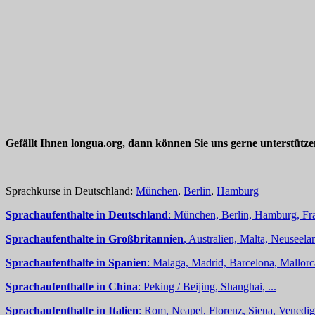
Gefällt Ihnen longua.org, dann können Sie uns gerne unterstütz
Sprachkurse in Deutschland:
München
,
Berlin
,
Hamburg
Sprachaufenthalte in Deutschland
: München, Berlin, Hamburg, Fra
Sprachaufenthalte in Großbritannien
, Australien, Malta, Neuseelan
Sprachaufenthalte in Spanien
: Malaga, Madrid, Barcelona, Mallorc
Sprachaufenthalte in China
: Peking / Beijing, Shanghai, ...
Sprachaufenthalte in Italien
: Rom, Neapel, Florenz, Siena, Venedig,